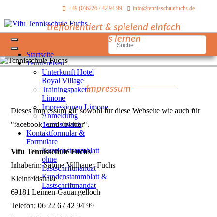
+49 (0)6226 / 42 94 99
info@tennisschulefuchs.de
trefforientiert & spielend einfach
Tennis lernen
Suchen
Startseite
Tennisreisen
Unterkunft Hotel
Royal Village
Impressum
Trainingspakete
Limone
Impressionen Limone
Dieses Impressum gilt sowohl für diese Webseite wie auch für
Anmeldung
"facebook" und "twitter".
Tennisurlaub
Kontaktformular &
Formulare
Kundenstammblatt
Vifu Tennisschule Fuchs
ohne
Inhaberin: Sabine Villhauer-Fuchs
Lastschriftmandat
Kundenstammblatt &
Kleinfeldstraße 5
Lastschriftmandat
69181 Leimen-Gauangelloch
Telefon: 06 22 6 / 42 94 99